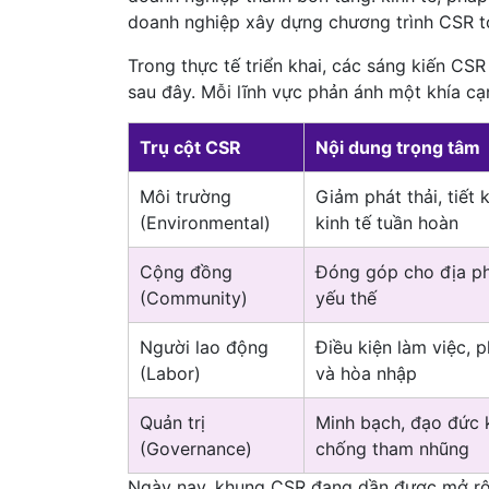
doanh nghiệp xây dựng chương trình CSR to
Trong thực tế triển khai, các sáng kiến C
sau đây. Mỗi lĩnh vực phản ánh một khía c
Trụ cột CSR
Nội dung trọng tâm
Môi trường
Giảm phát thải, tiết
(Environmental)
kinh tế tuần hoàn
Cộng đồng
Đóng góp cho địa p
(Community)
yếu thế
Người lao động
Điều kiện làm việc, p
(Labor)
và hòa nhập
Quản trị
Minh bạch, đạo đức 
(Governance)
chống tham nhũng
Ngày nay, khung CSR đang dần được mở rộn