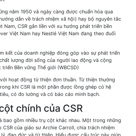
những năm 1950 và ngày càng được chuẩn hóa qua
hướng dẫn về trách nhiệm xã hội) hay bộ nguyên tắc
t Nam, CSR gắn liền với xu hướng phát triển bền
ever Việt Nam hay Nestlé Việt Nam đang theo đuổi
am kết của doanh nghiệp đóng góp vào sự phát triển
 chất lượng đời sống của người lao động và cộng
t triển Bền vững Thế giới (WBCSD)
với hoạt động từ thiện đơn thuần. Từ thiện thường
, trong khi CSR là một phần được lồng ghép có hệ
 tiêu, có đo lường và có báo cáo minh bạch.
 cột chính của CSR
à bao gồm nhiều trụ cột khác nhau. Một trong những
p CSR của giáo sư Archie Carroll, chia trách nhiệm
lý, đạo đức và từ thiện. Hiểu được cấu trúc này giúp