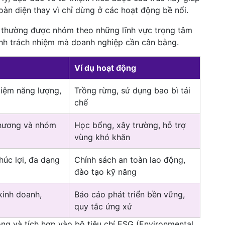
àn diện thay vì chỉ dừng ở các hoạt động bề nổi.
SR thường được nhóm theo những lĩnh vực trọng tâm
ạnh trách nhiệm mà doanh nghiệp cần cân bằng.
Ví dụ hoạt động
 kiệm năng lượng,
Trồng rừng, sử dụng bao bì tái
chế
hương và nhóm
Học bổng, xây trường, hỗ trợ
vùng khó khăn
húc lợi, đa dạng
Chính sách an toàn lao động,
đào tạo kỹ năng
kinh doanh,
Báo cáo phát triển bền vững,
quy tắc ứng xử
g và tích hợp vào bộ tiêu chí ESG (Environmental,