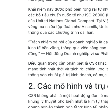
Khái niệm này được phổ biến rộng rãi từ 
các bộ tiêu chuẩn quốc tế như ISO 26000 (
của United Nations Global Compact. Tại Việ
vững mà nhiều tập đoàn như Vinamilk, Unil
thông qua các chương trình dài hạn.
“Trách nhiệm xã hội của doanh nghiệp là c
kinh tế bền vững, thông qua việc nâng cao
đồng.” — Hội đồng Doanh nghiệp vì sự Phá
Điều quan trọng cần phân biệt là CSR khác 
mang tính nhất thời và tách rời chiến lược
thống vào chuỗi giá trị kinh doanh, có mục
2. Các mô hình và trụ
CSR không phải là một hoạt động đơn lẻ m
khung lý thuyết phổ biến nhất là kim tự thá
doanh nghiệp thành bốn tầng: kinh tế, pháp 