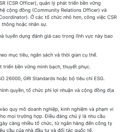
R (CSR Officer), quản lý phát triển bền vững
 hệ cộng đồng (Community Relations Officer) và
t Coordinator). Ở các tổ chức nhỏ hơn, công việc CSR
 thông hoặc nhân sự.
à tuyển dụng đánh giá cao trong lĩnh vực này bao
eo mục tiêu, ngân sách và thời gian cụ thể.
t triển bền vững minh bạch, thuyết phục.
ISO 26000, GRI Standards hoặc bộ tiêu chí ESG.
hính quyền, tổ chức phi lợi nhuận và cộng đồng địa
 vào quy mô doanh nghiệp, kinh nghiệm và phạm vi
cho mọi trường hợp. Điều đáng chú ý là nhu cầu
gày càng nhiều tổ chức, từ ngân hàng đến công ty
u cầu của nhà đầu tư và đối tác quốc tế.