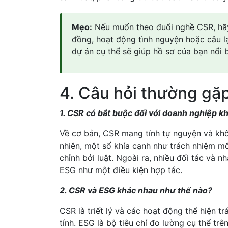
Mẹo:
Nếu muốn theo đuổi nghề CSR, hãy
đồng, hoạt động tình nguyện hoặc câu lạ
dự án cụ thể sẽ giúp hồ sơ của bạn nổi 
4. Câu hỏi thường gặ
1. CSR có bắt buộc đối với doanh nghiệp k
Về cơ bản, CSR mang tính tự nguyện và khô
nhiên, một số khía cạnh như trách nhiệm mô
chỉnh bởi luật. Ngoài ra, nhiều đối tác và
ESG như một điều kiện hợp tác.
2. CSR và ESG khác nhau như thế nào?
CSR là triết lý và các hoạt động thể hiện t
tính. ESG là bộ tiêu chí đo lường cụ thể trê