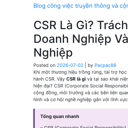
Skip
Blog công việc truyền thông và c
to
content
CSR Là Gì? Trác
Doanh Nghiệp Và
Nghiệp
Posted on
2026-07-02
|
by
Pacpac88
Khi một thương hiệu trồng rừng, tài trợ họ
hành CSR. Vậy
CSR là gì
và tại sao khái niệ
hiện đại? CSR (Corporate Social Responsibil
cộng đồng, môi trường và các bên liên quan
hình và cơ hội nghề nghiệp gắn với lĩnh vực
Tổng quan nhanh
– CSR (Corporate Social Responsibility